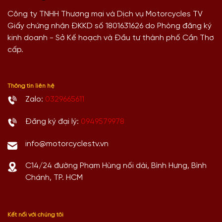
Công ty TNHH Thương mại và Dịch vụ Motorcycles TV
Giấy chứng nhận ĐKKD số 1801631626 do Phòng đăng ký
kinh doanh - Sở Kế hoạch và Đầu tư thành phố Cần Thơ
cấp.
Thông tin liên hệ
Zalo:
0329665611
Đăng ký đại lý:
0949579978
info@motorcyclestv.vn
C14/24 đường Phạm Hùng nối dài, Bình Hưng, Bình
Chánh, TP. HCM
Kết nối với chúng tôi