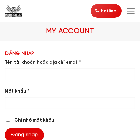
Bỏ
Hotline
qua
nội
dung
MY ACCOUNT
ĐĂNG NHẬP
Bắt
Tên tài khoản hoặc địa chỉ email
*
buộc
Bắt
Mật khẩu
*
buộc
Ghi nhớ mật khẩu
Đăng nhập