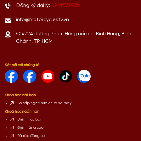
Đăng ký đại lý:
0949579978
info@motorcyclestv.vn
C14/24 đường Phạm Hùng nối dài, Bình Hưng, Bình
Chánh, TP. HCM
Kết nối với chúng tôi
Khoá học dài hạn
Sơ cấp nghề sửa chữa xe máy
Khoá học ngắn hạn
Điện Fi cơ bản
Điện nâng cao
Rã ráp động cơ