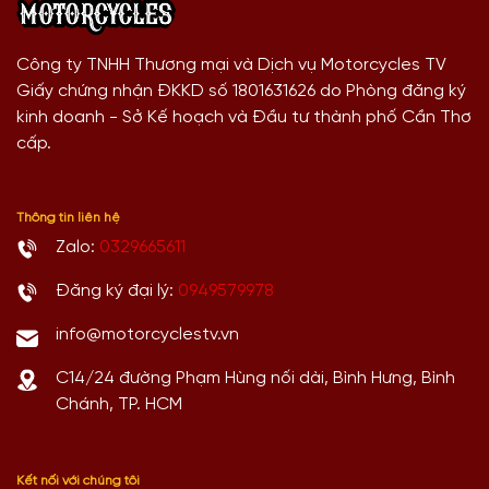
Công ty TNHH Thương mại và Dịch vụ Motorcycles TV
Giấy chứng nhận ĐKKD số 1801631626 do Phòng đăng ký
kinh doanh - Sở Kế hoạch và Đầu tư thành phố Cần Thơ
cấp.
Thông tin liên hệ
Zalo:
0329665611
Đăng ký đại lý:
0949579978
info@motorcyclestv.vn
C14/24 đường Phạm Hùng nối dài, Bình Hưng, Bình
Chánh, TP. HCM
Kết nối với chúng tôi