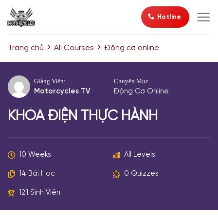
Bỏ
Hotline
qua
nội
dung
Trang chủ
All Courses
Động cơ online
Giảng Viên:
Chuyên Mục
Motorcycles TV
Động Cơ Online
KHÓA ĐIỆN THỰC HÀNH
10 Weeks
All Levels
14 Bài Học
0 Quizzes
121 Sinh Viên