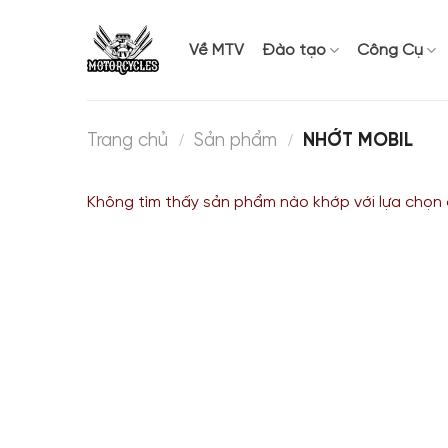
Bỏ
qua
Về MTV
Đào tạo
Công Cụ
nội
dung
/
/
Trang chủ
Sản phẩm
NHỚT MOBIL
Không tìm thấy sản phẩm nào khớp với lựa chọn