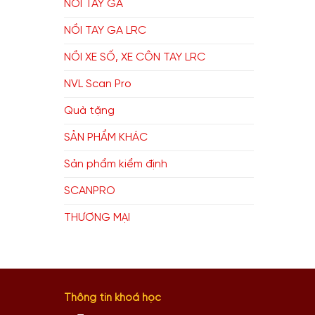
NỒI TAY GA
NỒI TAY GA LRC
NỒI XE SỐ, XE CÔN TAY LRC
NVL Scan Pro
Quà tặng
SẢN PHẨM KHÁC
Sản phẩm kiểm định
SCANPRO
THƯƠNG MẠI
Thông tin khoá học