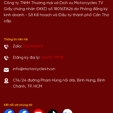
Công ty TNHH Thương mại và Dịch vụ Motorcycles TV
Giấy chứng nhận ĐKKD số 1801631626 do Phòng đăng ký
kinh doanh - Sở Kế hoạch và Đầu tư thành phố Cần Thơ
cấp.
Thông tin liên hệ
Zalo:
0329665611
Đăng ký đại lý:
0949579978
info@motorcyclestv.vn
C14/24 đường Phạm Hùng nối dài, Bình Hưng, Bình
Chánh, TP. HCM
Kết nối với chúng tôi