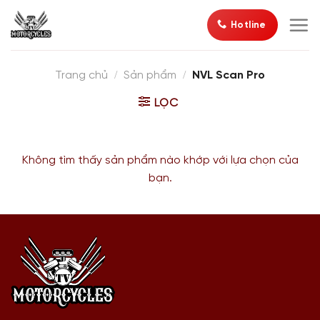
Bỏ
Hotline
qua
nội
dung
/
/
Trang chủ
Sản phẩm
NVL Scan Pro
LỌC
Không tìm thấy sản phẩm nào khớp với lựa chọn của
bạn.