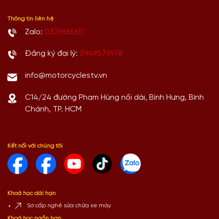
Thông tin liên hệ
Zalo:
0329665611
Đăng ký đại lý:
0949579978
info@motorcyclestv.vn
C14/24 đường Phạm Hùng nối dài, Bình Hưng, Bình
Chánh, TP. HCM
Kết nối với chúng tôi
Khoá học dài hạn
Sơ cấp nghề sửa chữa xe máy
Khoá học ngắn hạn