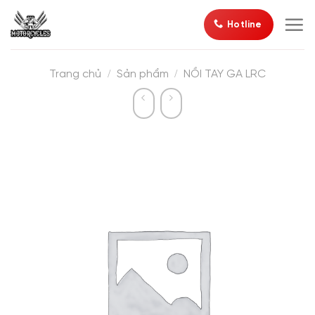
Bỏ
Hotline
qua
nội
dung
/
/
Trang chủ
Sản phẩm
NỒI TAY GA LRC