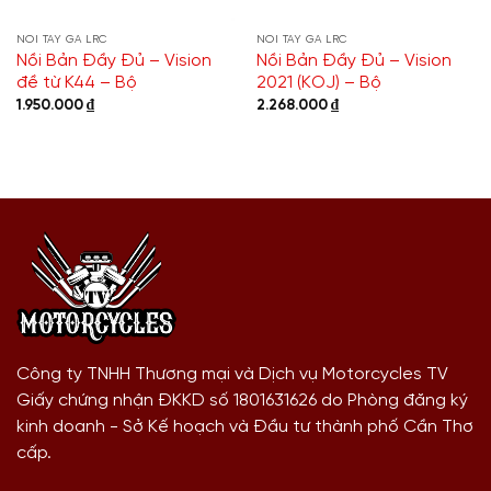
NỒI TAY GA LRC
NỒI TAY GA LRC
Nồi Bản Đầy Đủ – Vision
Nồi Bản Đầy Đủ – Vision
đề từ K44 – Bộ
2021 (KOJ) – Bộ
1.950.000
₫
2.268.000
₫
Công ty TNHH Thương mại và Dịch vụ Motorcycles TV
Giấy chứng nhận ĐKKD số 1801631626 do Phòng đăng ký
kinh doanh - Sở Kế hoạch và Đầu tư thành phố Cần Thơ
cấp.