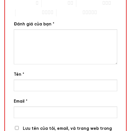
1 trên 5 sao
2 trên 5 sao
3 trên 5 sao
4 trên 5 sao
5 trên 5 sao
Đánh giá của bạn
*
Tên
*
Email
*
Lưu tên của tôi, email, và trang web trong