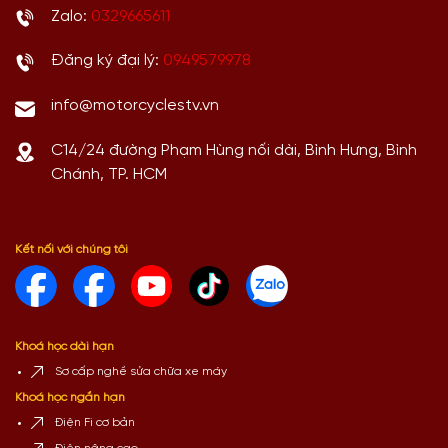
Zalo:
0329665611
Đăng ký đại lý:
0949579978
info@motorcyclestv.vn
C14/24 đường Phạm Hùng nối dài, Bình Hưng, Bình
Chánh, TP. HCM
Kết nối với chúng tôi
Khoá học dài hạn
Sơ cấp nghề sửa chữa xe máy
Khoá học ngắn hạn
Điện Fi cơ bản