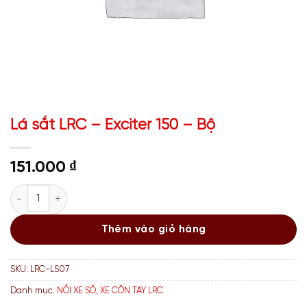
Lá sắt LRC – Exciter 150 – Bộ
151.000
₫
Lá sắt LRC - Exciter 150 - Bộ số lượng
Thêm vào giỏ hàng
SKU:
LRC-LS07
Danh mục:
NỒI XE SỐ, XE CÔN TAY LRC