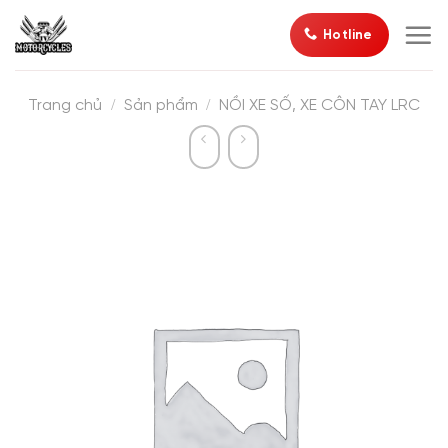
Bỏ
Hotline
qua
nội
dung
/
/
Trang chủ
Sản phẩm
NỒI XE SỐ, XE CÔN TAY LRC