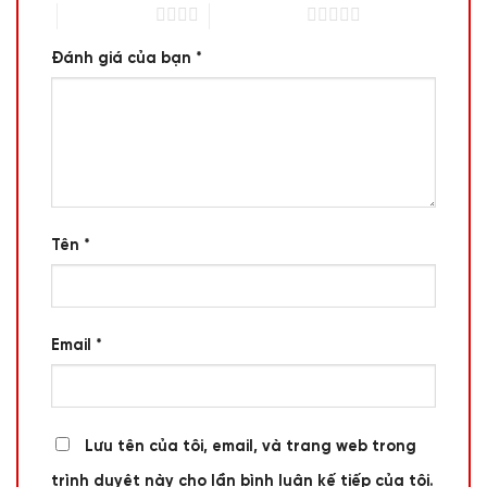
4 trên 5 sao
5 trên 5 sao
Đánh giá của bạn
*
Tên
*
Email
*
Lưu tên của tôi, email, và trang web trong
trình duyệt này cho lần bình luận kế tiếp của tôi.