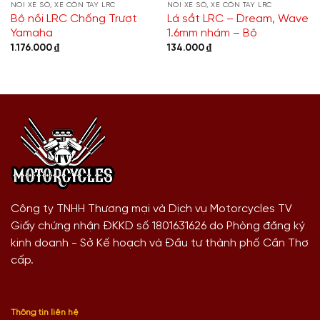
NỒI XE SỐ, XE CÔN TAY LRC
NỒI XE SỐ, XE CÔN TAY LRC
Bộ nồi LRC Chống Trượt
Lá sắt LRC – Dream, Wave
Yamaha
1.6mm nhám – Bộ
1.176.000
₫
134.000
₫
Công ty TNHH Thương mại và Dịch vụ Motorcycles TV
Giấy chứng nhận ĐKKD số 1801631626 do Phòng đăng ký
kinh doanh - Sở Kế hoạch và Đầu tư thành phố Cần Thơ
cấp.
Thông tin liên hệ