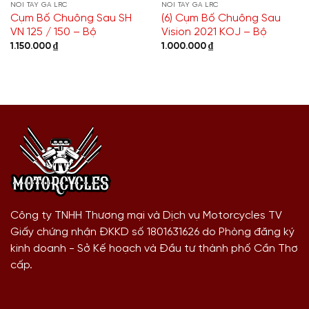
NỒI TAY GA LRC
NỒI TAY GA LRC
Cụm Bố Chuông Sau SH
(6) Cụm Bố Chuông Sau
VN 125 / 150 – Bộ
Vision 2021 KOJ – Bộ
1.150.000
₫
1.000.000
₫
Công ty TNHH Thương mại và Dịch vụ Motorcycles TV
Giấy chứng nhận ĐKKD số 1801631626 do Phòng đăng ký
kinh doanh - Sở Kế hoạch và Đầu tư thành phố Cần Thơ
cấp.