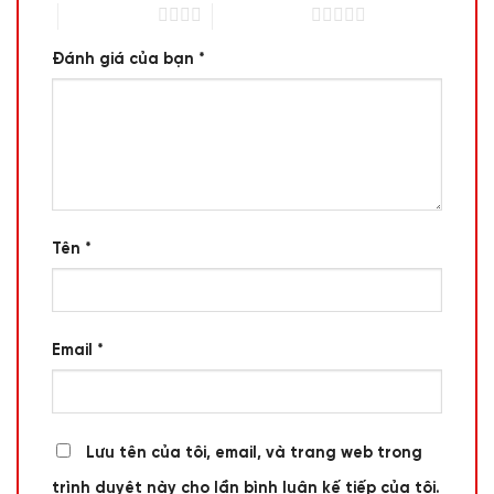
4 trên 5 sao
5 trên 5 sao
Đánh giá của bạn
*
Tên
*
Email
*
Lưu tên của tôi, email, và trang web trong
trình duyệt này cho lần bình luận kế tiếp của tôi.