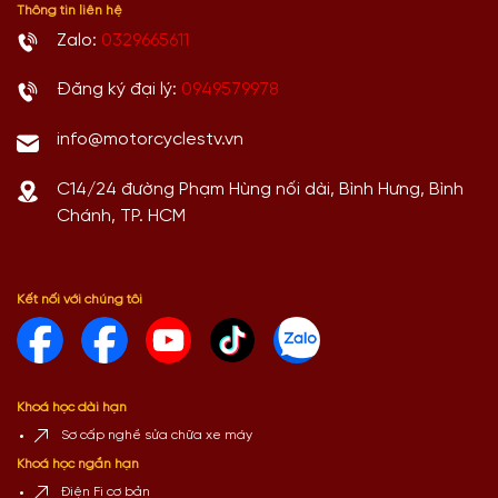
Thông tin liên hệ
Zalo:
0329665611
Đăng ký đại lý:
0949579978
info@motorcyclestv.vn
C14/24 đường Phạm Hùng nối dài, Bình Hưng, Bình
Chánh, TP. HCM
Kết nối với chúng tôi
Khoá học dài hạn
Sơ cấp nghề sửa chữa xe máy
Khoá học ngắn hạn
Điện Fi cơ bản