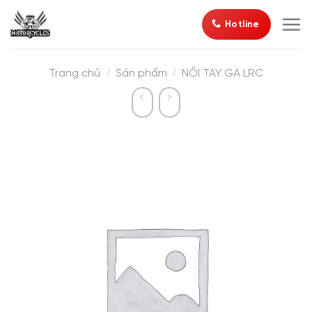
Bỏ
Hotline
qua
nội
dung
/
/
Trang chủ
Sản phẩm
NỒI TAY GA LRC